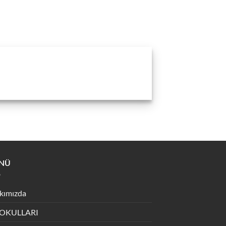
NÜ
kımızda
 OKULLARI