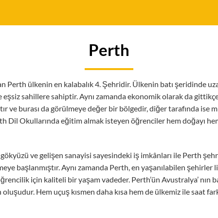
Perth
n Perth ülkenin en kalabalık 4. Şehridir. Ülkenin batı şeridinde uza
e eşsiz sahillere sahiptir. Aynı zamanda ekonomik olarak da gittikçe 
mıştır ve burası da görülmeye değer bir bölgedir, diğer tarafında ise
rth Dil Okullarında eğitim almak isteyen öğrenciler hem doğayı hem
ak gökyüzü ve gelişen sanayisi sayesindeki iş imkânları ile Perth şe
lmeye başlanmıştır.
Aynı zamanda Perth, en yaşanılabilen şehirler li
 öğrencilik için kaliteli bir yaşam vadeder. Perth’ün Avustralya’ nın
 oluşudur. Hem uçuş kısmen daha kısa hem de ülkemiz ile saat fark