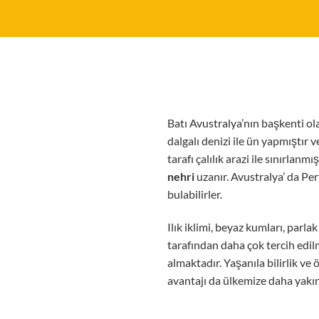
Batı Avustralya’nın başkenti ola
dalgalı denizi ile ün yapmıştır v
tarafı çalılık arazi ile sınırlan
nehri
uzanır. Avustralya’ da Pe
bulabilirler.
Ilık iklimi, beyaz kumları, parl
tarafından daha çok tercih edi
almaktadır. Yaşanıla bilirlik ve
avantajı da ülkemize daha yakın