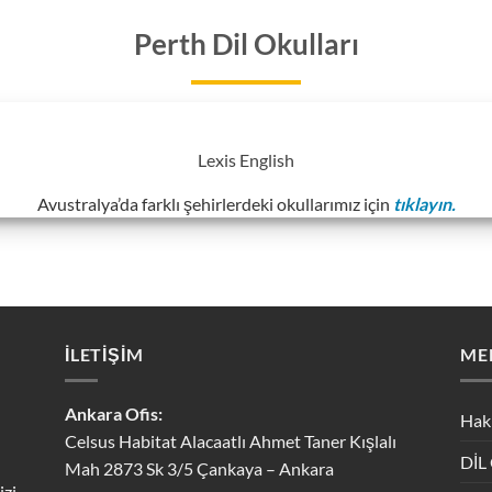
Perth Dil Okulları
Lexis English
Avustralya’da farklı şehirlerdeki okullarımız için
tıklayın.
İLETİŞİM
ME
Ankara Ofis:
Hak
Celsus Habitat Alacaatlı Ahmet Taner Kışlalı
DİL
Mah 2873 Sk 3/5 Çankaya – Ankara
izi