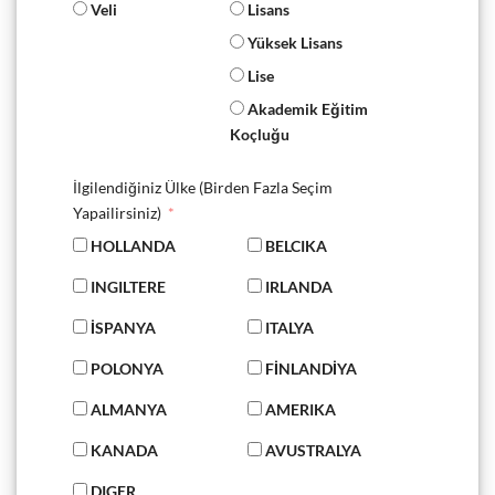
Veli
Lisans
Yüksek Lisans
Lise
Akademik Eğitim
Koçluğu
İlgilendiğiniz Ülke (Birden Fazla Seçim
Yapailirsiniz)
HOLLANDA
BELCIKA
INGILTERE
IRLANDA
İSPANYA
ITALYA
POLONYA
FİNLANDİYA
ALMANYA
AMERIKA
KANADA
AVUSTRALYA
DIGER