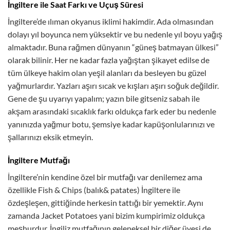
İngiltere ile Saat Farkı ve Uçuş Süresi
İngiltere’de ılıman okyanus iklimi hakimdir. Ada olmasından
dolayı yıl boyunca nem yüksektir ve bu nedenle yıl boyu yağış
almaktadır. Buna rağmen dünyanın “güneş batmayan ülkesi”
olarak bilinir.
Her ne kadar fazla yağıştan şikayet edilse de
tüm ülkeye hakim olan yeşil alanları da besleyen bu güzel
yağmurlardır. Yazları aşırı sıcak ve kışları aşırı soğuk değildir.
Gene de şu uyarıyı yapalım; yazın bile gitseniz sabah ile
akşam arasındaki sıcaklık farkı oldukça fark eder bu nedenle
yanınızda yağmur botu, şemsiye kadar kapüşonlularınızı ve
şallarınızı eksik etmeyin.
İngiltere Mutfağı
İngiltere’nin kendine özel bir mutfağı var denilemez ama
özellikle Fish & Chips (balık& patates) İngiltere ile
özdeşleşen, gittiğinde herkesin tattığı bir yemektir.
Aynı
zamanda Jacket Potatoes yani bizim kumpirimiz oldukça
meşhurdur. İngiliz mutfağının geleneksel bir diğer üyesi de