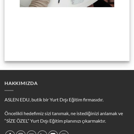
HAKKIMIZDA
ASLEN EDU, butik bir Yurt Dışı Eğitim firmasıdır.
Öncelikli hedefimiz sizi tanımak, ne istediğinizi anlamak ve
“SİZE ÖZEL” Yurt Dışı Eğitim planınızı çıkarmaktır.