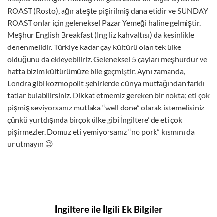
ROAST (Rosto), ağır ateşte pişirilmiş dana etidir ve SUNDAY
ROAST onlar için geleneksel Pazar Yemeği haline gelmiştir.
Meşhur English Breakfast (İngiliz kahvaltısı) da kesinlikle
denenmelidir. Türkiye kadar çay kültürü olan tek ülke
olduğunu da ekleyebiliriz. Geleneksel 5 çayları meşhurdur ve
hatta bizim kültürümüze bile geçmiştir. Aynı zamanda,
Londra gibi kozmopolit şehirlerde dünya mutfağın
dan farklı
tatlar
bulabilirsiniz.
Dikkat etmemiz gereken bir nokta; eti çok
pişmiş seviyorsanız mutlaka “well done” olarak istemelisiniz
çünkü yurtdışında birçok ülke gibi İngiltere’ de eti çok
pişirmezler. Domuz eti yemiyorsanız “no pork” kısmını da
unutmayın 😉
İngiltere ile İlgili Ek Bilgiler