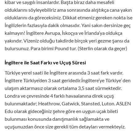
kibar ve saygılı insanlardır. Başta biraz daha mesafeli
olduklarını söyleyebiliriz ama sonrasında alıştıkça cana yakın
olduklarını da göreceksiniz. Dikkat etmeniz gereken nokta ise
İngilizlerin fazlasıyla dakik olmasıdır. Yani sakın dersinize geç
kalmayın! İngiltere Avrupa, İskoçya ve İrlanda’ya oldukça
yakındır. Vizeniz olduğu takdirde birçok yeri gezme şansı da
bulursunuz. Para birimi Pound tur. (Sterlin olarak da geçer)
İngiltere ile Saat Farkı ve Uçuş Süresi
Türkiye yerel saati ile İngiltere arasında 3 saat fark vardır.
İngiltere Türkiye’den 3 saat geridedir.İngiltere’ye Türkiye’ den
ulaşım aktarmasız olarak ortalama 3,5 saat sürmektedir.
Londra ve çevresinde 4 farklı havaalanına direk uçuş
bulunmaktadır; Heathrow, Gatwick, Stansted, Luton. ASLEN
Edu olarak gideceğiniz şehre göre en uygun uçak bileti
bulunması konusunda danışmanlık sağlamakta ve
uçuşunuzdan önce size gerekli tüm detayları vermekteyiz.