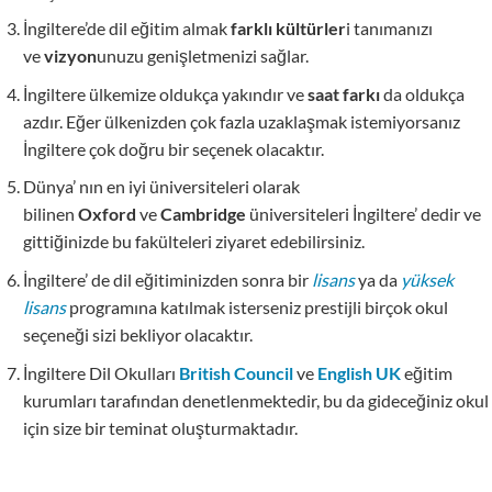
İngiltere’de dil eğitim almak
farklı kültürler
i tanımanızı
ve
vizyon
unuzu genişletmenizi sağlar.
İngiltere ülkemize oldukça yakındır ve
saat farkı
da oldukça
azdır. Eğer ülkenizden çok fazla uzaklaşmak istemiyorsanız
İngiltere çok doğru bir seçenek olacaktır.
Dünya’ nın en iyi üniversiteleri olarak
bilinen
Oxford
ve
Cambridge
üniversiteleri İngiltere’ dedir ve
gittiğinizde bu fakülteleri ziyaret edebilirsiniz.
İngiltere’ de dil eğitiminizden sonra bir
lisans
ya da
yüksek
lisans
programına katılmak isterseniz prestijli birçok okul
seçeneği sizi bekliyor olacaktır.
İngiltere Dil Okulları
British Council
ve
English UK
eğitim
kurumları tarafından denetlenmektedir, bu da gideceğiniz okul
için size bir teminat oluşturmaktadır.