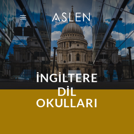
İçeriğe
atla
İNGİLTERE
DİL
OKULLARI