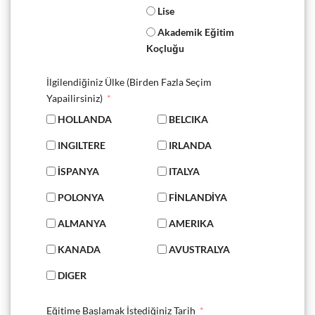
Lise
Akademik Eğitim
Koçluğu
İlgilendiğiniz Ülke (Birden Fazla Seçim
Yapailirsiniz)
HOLLANDA
BELCIKA
INGILTERE
IRLANDA
İSPANYA
ITALYA
POLONYA
FİNLANDİYA
ALMANYA
AMERIKA
KANADA
AVUSTRALYA
DIGER
Eğitime Başlamak İstediğiniz Tarih