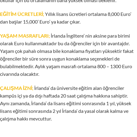
okullar için bu ortalamanın daha yüksek olması beklenir.
EĞİTİM ÜCRETLERİ;
Yıllık lisans ücretleri ortalama 8,000 Euro’
dan başlar 15,000’ Euro’ ya kadar çıkar.
YAŞAM MASRAFLARI;
İrlanda İngiltere’ nin aksine para birimi
olarak Euro kullanmaktadır bu da öğrenciler için bir avantajdır.
Yaşam çok pahalı olmasa bile konaklama fiyatları yüksektir fakat
öğrenciler bir süre sonra uygun konaklama seçenekleri de
bulabilmektedir. Aylık yaşam masrafı ortalama 800 – 1300 Euro
civarında olacaktır.
ÇALIŞMA İZNİ;
İrlanda’ da üniversite eğitim alan öğrenciler
kampüs içi ya da dışı haftada 20 saat çalışma hakkına sahiptir.
Aynı zamanda, İrlanda’ da lisans eğitimi sonrasında 1 yıl, yüksek
lisans eğitimi sonrasında 2 yıl İrlanda’ da yasal olarak kalma ve
çalışma hakkı mevcuttur.