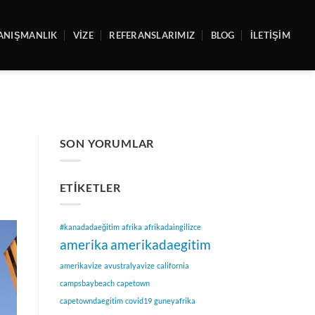
ANIŞMANLIK
VİZE
REFERANSLARIMIZ
BLOG
İLETİŞİM
SON YORUMLAR
ETIKETLER
#kanadadaeğitim
afrika
afrikadaingilizce
amerika
amerikadaegitim
amerikavize
avustralyavize
california
campsbaybeach
capetown
capetowndaegitim
covid19
guneyafrika