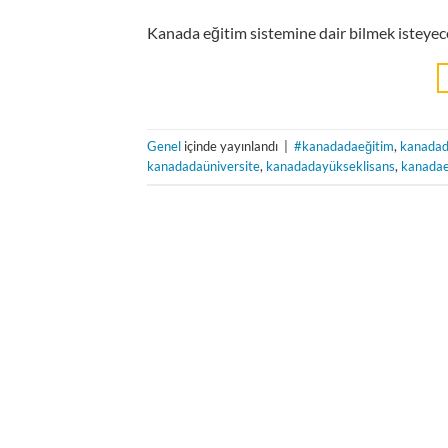
Kanada eğitim sistemine dair bilmek isteyec
Genel
içinde yayınlandı
|
#kanadadaeğitim
,
kanadad
kanadadaüniversite
,
kanadadayükseklisans
,
kanadae