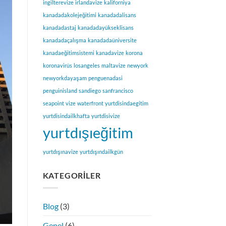
ingilterevize
irlandavize
kaliforniya
kanadadakolejeğitimi
kanadadalisans
kanadadastaj
kanadadayükseklisans
kanadadaçalışma
kanadadaüniversite
kanadaeğitimsistemi
kanadavize
korona
koronavirüs
losangeles
maltavize
newyork
newyorkdayaşam
penguenadasi
penguinisland
sandiego
sanfrancisco
seapoint
vize
waterfront
yurtdisindaegitim
yurtdisindailkhafta
yurtdisivize
yurtdışıeğitim
yurtdışınavize
yurtdışındailkgün
KATEGORILER
Blog
(3)
Genel
(6)