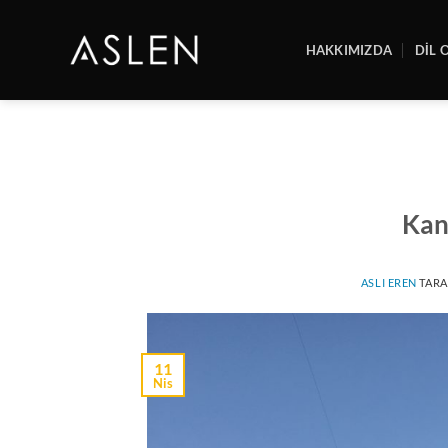
İçeriğe
atla
HAKKIMIZDA
DİL 
Kan
ASLI EREN
TARA
11
Nis