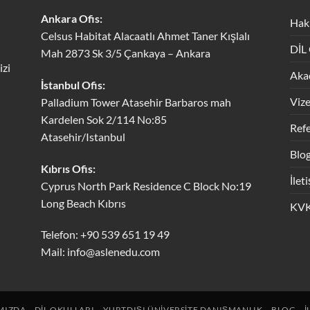
Ankara Ofis:
Hak
Celsus Habitat Alacaatlı Ahmet Taner Kışlalı
DİL
Mah 2873 Sk 3/5 Çankaya – Ankara
izi
Aka
İstanbul Ofis:
Viz
Palladium Tower Atasehir Barbaros mah
Kardelen Sok 2/114 No:85
Refe
Atasehir/Istanbul
Blo
Kıbrıs Ofis:
İlet
Cyprus North Park Residence C Block No:19
Long Beach Kıbrıs
KVK
Telefon: +90 539 651 19 49
Mail:
info@aslenedu.com
MIZDA
DIL OKULLARI
YURTDIŞI ÜNIVERSITE DANIŞMANLIK
BLOG
İ