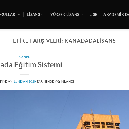
OKULLARI
LİSANS
YÜKSEK LİSANS
LİSE
AKADEMIK D
ETIKET ARŞIVLERI:
KANADADALISANS
GENEL
ada Eğitim Sistemi
FINDAN
11 NISAN 2020
TARIHINDE YAYINLANDI