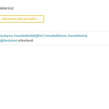
ekleriniz
OKUMAYA DEVAM EDIN
→
açalışma
,
kanadadakolejeğitimi
,
kanadadalisans
,
kanadadastaj
,
ğitimsistemi
etiketlendi