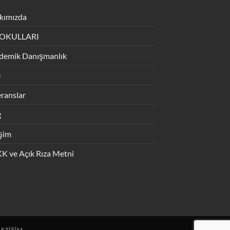
kımızda
 OKULLARI
demik Danışmanlık
e
ranslar
g
işim
K ve Açık Rıza Metni
LETIŞIM