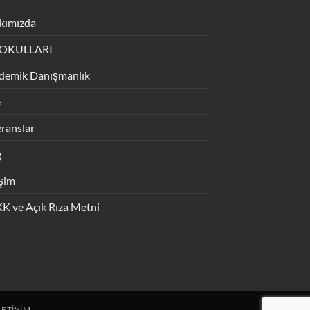
kımızda
 OKULLARI
demik Danışmanlık
e
ranslar
g
işim
K ve Açık Rıza Metni
LETIŞIM