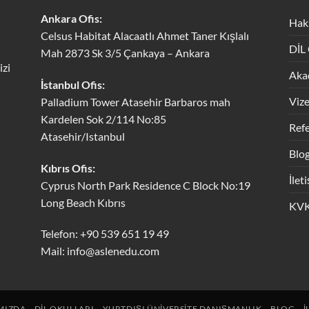
Ankara Ofis:
Hak
Celsus Habitat Alacaatlı Ahmet Taner Kışlalı
DİL
Mah 2873 Sk 3/5 Çankaya – Ankara
izi
Aka
İstanbul Ofis:
Viz
Palladium Tower Atasehir Barbaros mah
Kardelen Sok 2/114 No:85
Refe
Atasehir/Istanbul
Blo
Kıbrıs Ofis:
İlet
Cyprus North Park Residence C Block No:19
Long Beach Kıbrıs
KVK
Telefon: +90 539 651 19 49
Mail:
info@aslenedu.com
MIZDA
DIL OKULLARI
YURTDIŞI ÜNIVERSITE DANIŞMANLIK
BLOG
İ