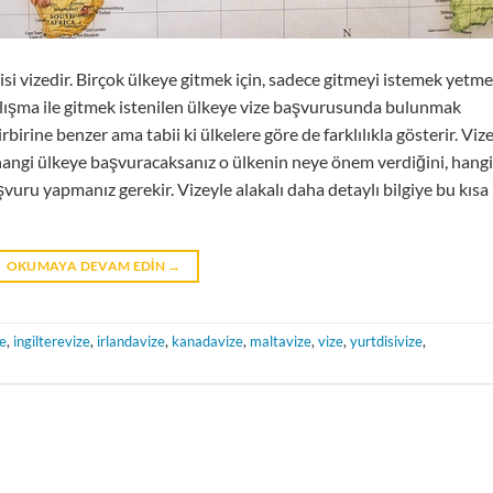
si vizedir. Birçok ülkeye gitmek için, sadece gitmeyi istemek yetme
lışma ile gitmek istenilen ülkeye vize başvurusunda bulunmak
rbirine benzer ama tabii ki ülkelere göre de farklılıkla gösterir. Viz
 hangi ülkeye başvuracaksanız o ülkenin neye önem verdiğini, hangi
şvuru yapmanız gerekir. Vizeyle alakalı daha detaylı bilgiye bu kısa
OKUMAYA DEVAM EDIN
→
e
,
ingilterevize
,
irlandavize
,
kanadavize
,
maltavize
,
vize
,
yurtdisivize
,