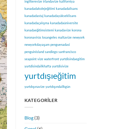
ingilterevize
irlandavize
kaliforniya
kanadadakolejeğitimi
kanadadalisans
kanadadastaj
kanadadayükseklisans
kanadadaçalışma
kanadadaüniversite
kanadaeğitimsistemi
kanadavize
korona
koronavirüs
losangeles
maltavize
newyork
newyorkdayaşam
penguenadasi
penguinisland
sandiego
sanfrancisco
seapoint
vize
waterfront
yurtdisindaegitim
yurtdisindailkhafta
yurtdisivize
yurtdışıeğitim
yurtdışınavize
yurtdışındailkgün
KATEGORILER
Blog
(3)
Genel
(6)