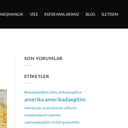
ANIŞMANLIK
VİZE
REFERANSLARIMIZ
BLOG
İLETİŞİM
SON YORUMLAR
ETIKETLER
#kanadadaeğitim
afrika
afrikadaingilizce
amerika
amerikadaegitim
amerikavize
avustralyavize
california
campsbaybeach
capetown
capetowndaegitim
covid19
guneyafrika