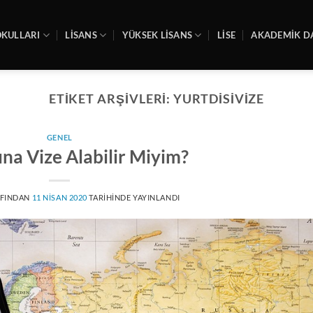
OKULLARI
LİSANS
YÜKSEK LİSANS
LİSE
AKADEMIK D
ETIKET ARŞIVLERI:
YURTDISIVIZE
GENEL
ına Vize Alabilir Miyim?
FINDAN
11 NISAN 2020
TARIHINDE YAYINLANDI