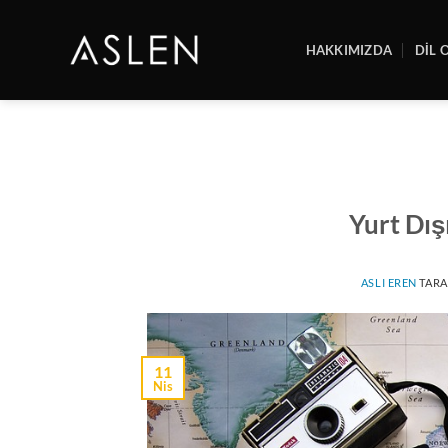
İçeriğe
atla
HAKKIMIZDA
DİL 
Yurt Dış
ASLI EREN
TARA
11
Nis