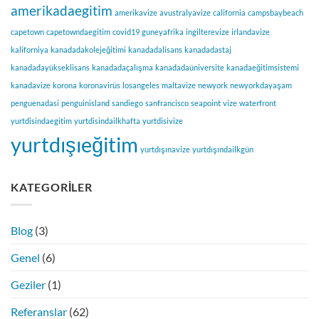
amerikadaegitim
amerikavize
avustralyavize
california
campsbaybeach
capetown
capetowndaegitim
covid19
guneyafrika
ingilterevize
irlandavize
kaliforniya
kanadadakolejeğitimi
kanadadalisans
kanadadastaj
kanadadayükseklisans
kanadadaçalışma
kanadadaüniversite
kanadaeğitimsistemi
kanadavize
korona
koronavirüs
losangeles
maltavize
newyork
newyorkdayaşam
penguenadasi
penguinisland
sandiego
sanfrancisco
seapoint
vize
waterfront
yurtdisindaegitim
yurtdisindailkhafta
yurtdisivize
yurtdışıeğitim
yurtdışınavize
yurtdışındailkgün
KATEGORILER
Blog
(3)
Genel
(6)
Geziler
(1)
Referanslar
(62)