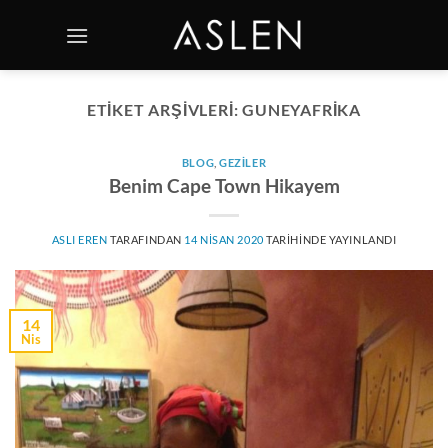
İçeriğe
atla
ETIKET ARŞIVLERI:
GUNEYAFRIKA
BLOG
,
GEZILER
Benim Cape Town Hikayem
ASLI EREN
TARAFINDAN
14 NISAN 2020
TARIHINDE YAYINLANDI
14
Nis