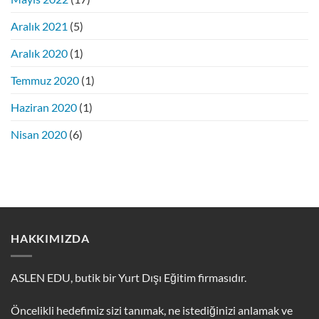
Aralık 2021
(5)
Aralık 2020
(1)
Temmuz 2020
(1)
Haziran 2020
(1)
Nisan 2020
(6)
HAKKIMIZDA
ASLEN EDU, butik bir Yurt Dışı Eğitim firmasıdır.
Öncelikli hedefimiz sizi tanımak, ne istediğinizi anlamak ve