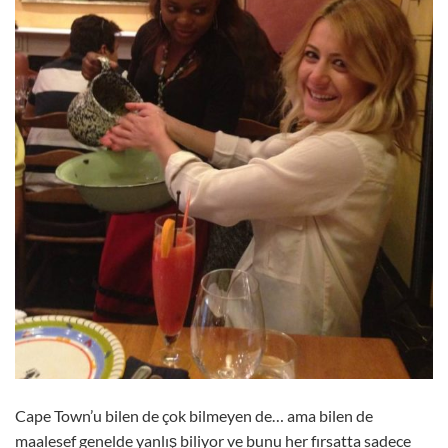
Cape Town’u bilen de çok bilmeyen de… ama bilen de
maalesef genelde yanlış biliyor ve bunu her fırsatta sadece