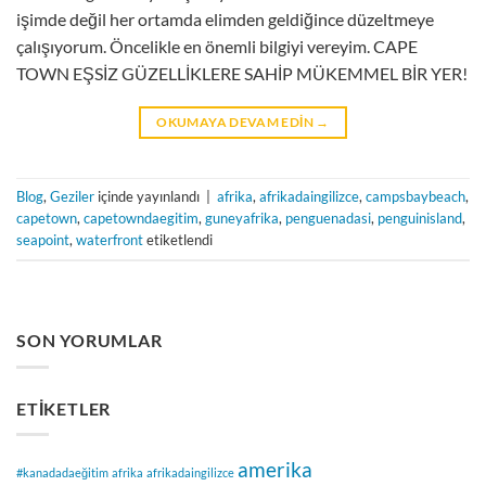
işimde değil her ortamda elimden geldiğince düzeltmeye
çalışıyorum. Öncelikle en önemli bilgiyi vereyim. CAPE
TOWN EŞSİZ GÜZELLİKLERE SAHİP MÜKEMMEL BİR YER!
OKUMAYA DEVAM EDIN
→
Blog
,
Geziler
içinde yayınlandı
|
afrika
,
afrikadaingilizce
,
campsbaybeach
,
capetown
,
capetowndaegitim
,
guneyafrika
,
penguenadasi
,
penguinisland
,
seapoint
,
waterfront
etiketlendi
SON YORUMLAR
ETIKETLER
amerika
#kanadadaeğitim
afrika
afrikadaingilizce