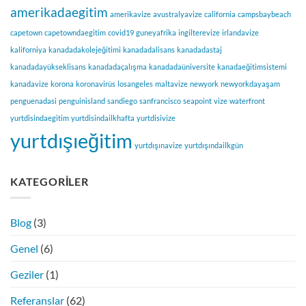
amerikadaegitim
amerikavize
avustralyavize
california
campsbaybeach
capetown
capetowndaegitim
covid19
guneyafrika
ingilterevize
irlandavize
kaliforniya
kanadadakolejeğitimi
kanadadalisans
kanadadastaj
kanadadayükseklisans
kanadadaçalışma
kanadadaüniversite
kanadaeğitimsistemi
kanadavize
korona
koronavirüs
losangeles
maltavize
newyork
newyorkdayaşam
penguenadasi
penguinisland
sandiego
sanfrancisco
seapoint
vize
waterfront
yurtdisindaegitim
yurtdisindailkhafta
yurtdisivize
yurtdışıeğitim
yurtdışınavize
yurtdışındailkgün
KATEGORILER
Blog
(3)
Genel
(6)
Geziler
(1)
Referanslar
(62)