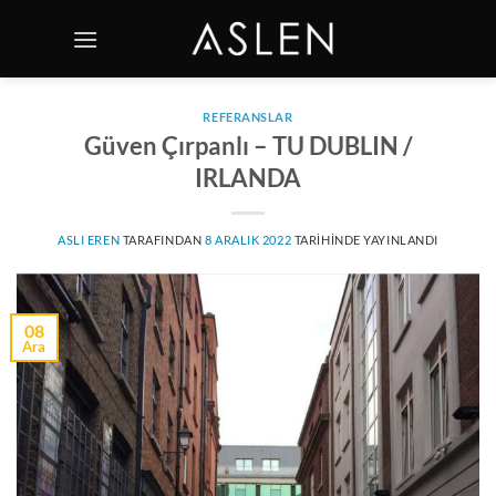
İçeriğe
atla
REFERANSLAR
Güven Çırpanlı – TU DUBLIN /
IRLANDA
ASLI EREN
TARAFINDAN
8 ARALIK 2022
TARIHINDE YAYINLANDI
08
Ara