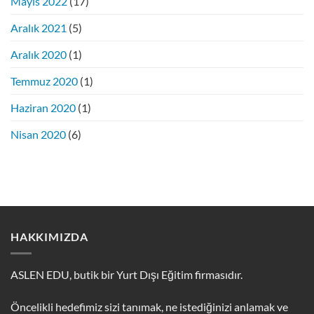
Mayıs 2022
(17)
Aralık 2021
(5)
Aralık 2020
(1)
Temmuz 2020
(1)
Haziran 2020
(1)
Nisan 2020
(6)
HAKKIMIZDA
ASLEN EDU, butik bir Yurt Dışı Eğitim firmasıdır.
Öncelikli hedefimiz sizi tanımak, ne istediğinizi anlamak ve