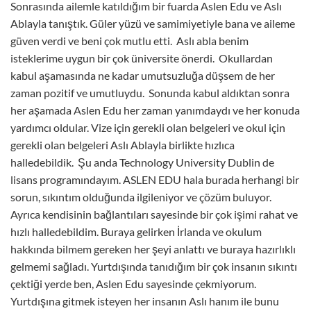
Sonrasında ailemle katıldığım bir fuarda Aslen Edu ve Aslı
Ablayla tanıştık. Güler yüzü ve samimiyetiyle bana ve aileme
güven verdi ve beni çok mutlu etti. Aslı abla benim
isteklerime uygun bir çok üniversite önerdi. Okullardan
kabul aşamasında ne kadar umutsuzluğa düşsem de her
zaman pozitif ve umutluydu. Sonunda kabul aldıktan sonra
her aşamada Aslen Edu her zaman yanımdaydı ve her konuda
yardımcı oldular. Vize için gerekli olan belgeleri ve okul için
gerekli olan belgeleri Aslı Ablayla birlikte hızlıca
halledebildik. Şu anda Technology University Dublin de
lisans programındayım. ASLEN EDU hala burada herhangi bir
sorun, sıkıntım olduğunda ilgileniyor ve çözüm buluyor.
Ayrıca kendisinin bağlantıları sayesinde bir çok işimi rahat ve
hızlı halledebildim. Buraya gelirken İrlanda ve okulum
hakkında bilmem gereken her şeyi anlattı ve buraya hazırlıklı
gelmemi sağladı. Yurtdışında tanıdığım bir çok insanın sıkıntı
çektiği yerde ben, Aslen Edu sayesinde çekmiyorum.
Yurtdışına gitmek isteyen her insanın Aslı hanım ile bunu