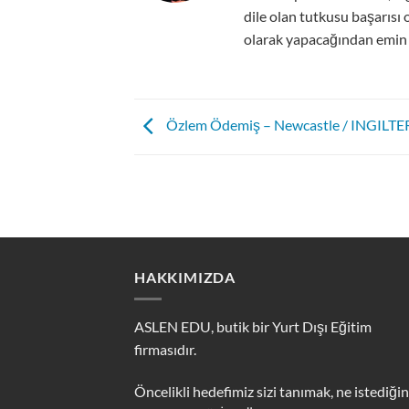
dile olan tutkusu başarısı
olarak yapacağından emin o
Özlem Ödemiş – Newcastle / INGILTE
HAKKIMIZDA
ASLEN EDU, butik bir Yurt Dışı Eğitim
firmasıdır.
Öncelikli hedefimiz sizi tanımak, ne istediğin