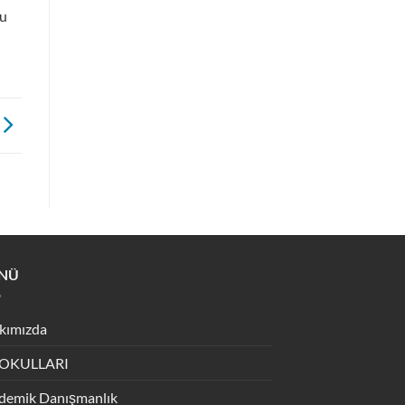
lu
NÜ
kımızda
 OKULLARI
demik Danışmanlık