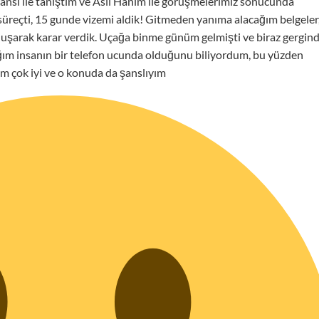
eransı ile tanıştım ve Aslı Hanım ile görüşmelerimiz sonucunda
 süreçti, 15 gunde vizemi aldik! Gitmeden yanıma alacağım belgeler
konuşarak karar verdik. Uçağa binme günüm gelmişti ve biraz gergin
ğım insanın bir telefon ucunda olduğunu biliyordum, bu yüzden
m çok iyi ve o konuda da şanslıyım