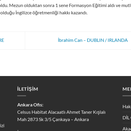
 oldu. Mezun olduktan sonra 1 sene Formasyon Eğitimi aldı ve mut
lduğu İngilizce öğretmenliği hakkı kazandı.
RE
İbrahim Can – DUBLIN / IRLANDA
İLETİŞİM
ME
Ankara Ofis:
Hak
Celsus Habitat Alacaatlı Ahmet Taner Kışlalı
DİL
Mah 2873 Sk 3/5 Çankaya – Ankara
izi
Aka