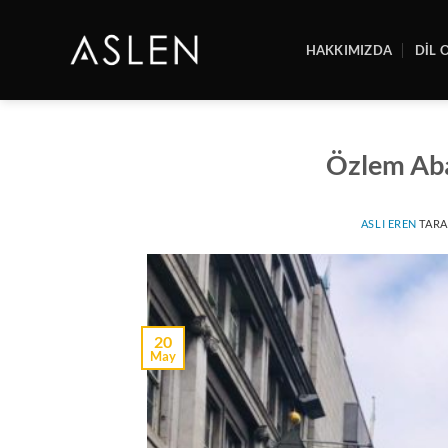
İçeriğe
atla
HAKKIMIZDA
DİL 
Özlem Ab
ASLI EREN
TARA
20
May