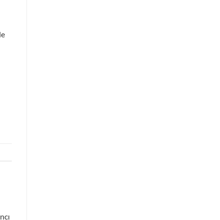
le
ncı