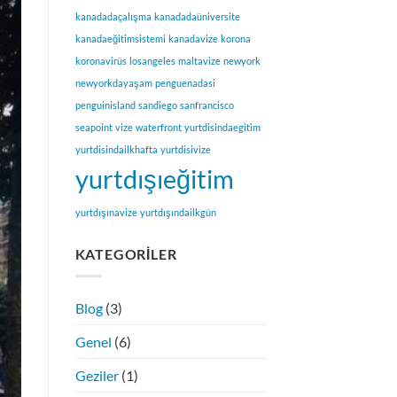
kanadadaçalışma
kanadadaüniversite
kanadaeğitimsistemi
kanadavize
korona
koronavirüs
losangeles
maltavize
newyork
newyorkdayaşam
penguenadasi
penguinisland
sandiego
sanfrancisco
seapoint
vize
waterfront
yurtdisindaegitim
yurtdisindailkhafta
yurtdisivize
yurtdışıeğitim
yurtdışınavize
yurtdışındailkgün
KATEGORILER
Blog
(3)
Genel
(6)
Geziler
(1)