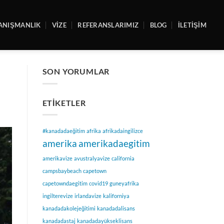
ANIŞMANLIK
VİZE
REFERANSLARIMIZ
BLOG
İLETİŞİM
SON YORUMLAR
ETIKETLER
#kanadadaeğitim
afrika
afrikadaingilizce
amerika
amerikadaegitim
amerikavize
avustralyavize
california
campsbaybeach
capetown
capetowndaegitim
covid19
guneyafrika
ingilterevize
irlandavize
kaliforniya
kanadadakolejeğitimi
kanadadalisans
kanadadastaj
kanadadayükseklisans