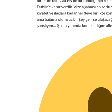
bıraktım bile! ASLEN ile bir tanıdığımın ref
Dublin’e karar verdik. Vize aşaması en zorlu
kıyafet ve ilaçlara kadar her şeye birlikte 
ama başıma olumsuz bir şey gelirse ulaşaca
şanslıyım… Şu an yanında konakladığım aile