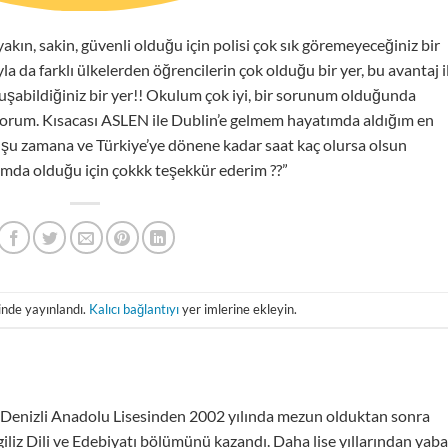
yakın, sakin, güvenli olduğu için polisi çok sık göremeyeceğiniz bir
a da farklı ülkelerden öğrencilerin çok olduğu bir yer, bu avantaj i
şabildiğiniz bir yer!! Okulum çok iyi, bir sorunum olduğunda
iyorum. Kısacası ASLEN ile Dublin’e gelmem hayatımda aldığım en
, şu zamana ve Türkiye’ye dönene kadar saat kaç olursa olsun
ımda olduğu için çokkk teşekkür ederim ??”
inde yayınlandı.
Kalıcı bağlantıyı
yer imlerine ekleyin.
 Denizli Anadolu Lisesinden 2002 yılında mezun olduktan sonra
iliz Dili ve Edebiyatı bölümünü kazandı. Daha lise yıllarından yaba