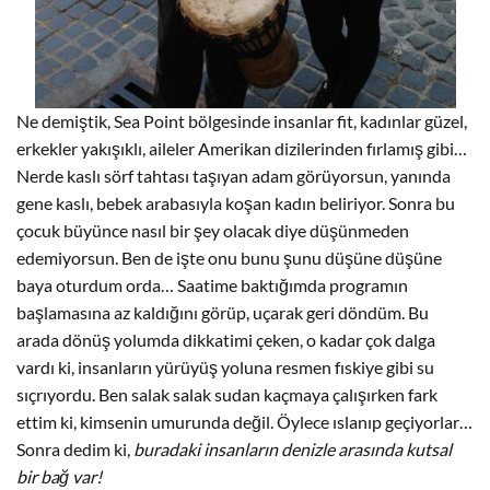
Ne demiştik, Sea Point bölgesinde insanlar fit, kadınlar güzel,
erkekler yakışıklı, aileler Amerikan dizilerinden fırlamış gibi…
Nerde kaslı sörf tahtası taşıyan adam görüyorsun, yanında
gene kaslı, bebek arabasıyla koşan kadın beliriyor. Sonra bu
çocuk büyünce nasıl bir şey olacak diye düşünmeden
edemiyorsun. Ben de işte onu bunu şunu düşüne düşüne
baya oturdum orda… Saatime baktığımda programın
başlamasına az kaldığını görüp, uçarak geri döndüm. Bu
arada dönüş yolumda dikkatimi çeken, o kadar çok dalga
vardı ki, insanların yürüyüş yoluna resmen fıskiye gibi su
sıçrıyordu. Ben salak salak sudan kaçmaya çalışırken fark
ettim ki, kimsenin umurunda değil. Öylece ıslanıp geçiyorlar…
Sonra dedim ki,
buradaki insanların denizle arasında kutsal
bir bağ var!