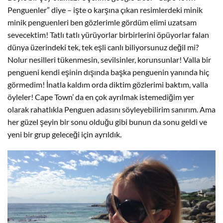
Penguenler” diye – işte o karşına çıkan resimlerdeki minik
minik penguenleri ben gözlerimle gördüm elimi uzatsam
sevecektim! Tatlı tatlı yürüyorlar birbirlerini öpüyorlar falan
dünya üzerindeki tek, tek eşli canlı biliyorsunuz değil mi?
Nolur nesilleri tükenmesin, sevilsinler, korunsunlar! Valla bir
pengueni kendi eşinin dışında başka penguenin yanında hiç
görmedim! İnatla kaldım orda diktim gözlerimi baktım, valla
öyleler! Cape Town’ da en çok ayrılmak istemediğim yer
olarak rahatlıkla Penguen adasını söyleyebilirim sanırım. Ama
her güzel şeyin bir sonu olduğu gibi bunun da sonu geldi ve
yeni bir grup geleceği için ayrıldık.