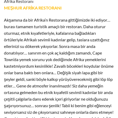
Afrika Restoranı
MEŞHUR AFRİKA RESTORANI
Akşamına da bir Afrika’n Restorana gittiğimizde iki ediyor…
burası tamamen turistik amaçlı bir restoran. Daha oturur
oturmaz, etnik kıyafetleriyle, kafalarına bağladıkları
örtüleriyle Afrikalı sevimli kadınlar gelip, taslara uzattığınız
ellerinizi su dökerek yıkıyorlar. Sonra masa bir anda
donatılıyor… sanırım en çok aç kaldığım zamandı, Cape
Town’da yemek sorunu yok dediğimde Afrika yemeklerini
kastetmiyordum kesinlikle! Zavallı böcekleri koydular önüme
onlar bana baktı ben onlara… Değişik siyah lapa gibi bir
şeyler geldi, sanki böyle kalkıp yürüyüverecekmiş gibi löp löp
etler… Gene de atmosfer inanılmazdı! Siz daha yemeğin
ortasına gelmeden bu etnik kıyafetli sevimli kadınlar bir anda
çeşitli çalgılarla dans ederek içeri giriyorlar ne olduğunuzu
şaşırıyorsunuz… sonrası şenlik! Tabii ki benim gibi eğlenceyi
seviyorsanız siz de çıkıyorsanız sahneye onlarla dans etmeye!