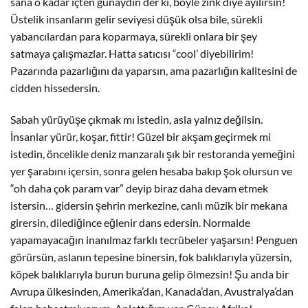
sana o kadar içten günaydın der ki, böyle zınk diye ayılırsın!
Üstelik insanların gelir seviyesi düşük olsa bile, sürekli
yabancılardan para koparmaya, sürekli onlara bir şey
satmaya çalışmazlar. Hatta satıcısı “cool’ diyebilirim!
Pazarında pazarlığını da yaparsın, ama pazarlığın kalitesini de
cidden hissedersin.
Sabah yürüyüşe çıkmak mı istedin, asla yalnız değilsin.
İnsanlar yürür, koşar, fittir! Güzel bir akşam geçirmek mi
istedin, öncelikle deniz manzaralı şık bir restoranda yemeğini
yer şarabını içersin, sonra gelen hesaba bakıp şok olursun ve
“oh daha çok param var” deyip biraz daha devam etmek
istersin… gidersin şehrin merkezine, canlı müzik bir mekana
girersin, dilediğince eğlenir dans edersin. Normalde
yapamayacağın inanılmaz farklı tecrübeler yaşarsın! Penguen
görürsün, aslanın tepesine binersin, fok balıklarıyla yüzersin,
köpek balıklarıyla burun buruna gelip ölmezsin! Şu anda bir
Avrupa ülkesinden, Amerika’dan, Kanada’dan, Avustralya’dan