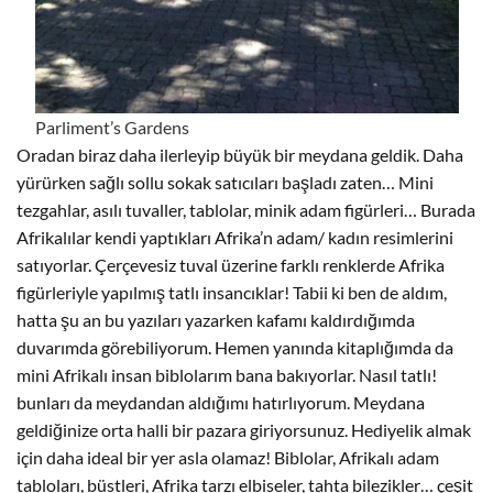
Parliment’s Gardens
Oradan biraz daha ilerleyip büyük bir meydana geldik. Daha
yürürken sağlı sollu sokak satıcıları başladı zaten… Mini
tezgahlar, asılı tuvaller, tablolar, minik adam figürleri… Burada
Afrikalılar kendi yaptıkları Afrika’n adam/ kadın resimlerini
satıyorlar. Çerçevesiz tuval üzerine farklı renklerde Afrika
figürleriyle yapılmış tatlı insancıklar! Tabii ki ben de aldım,
hatta şu an bu yazıları yazarken kafamı kaldırdığımda
duvarımda görebiliyorum. Hemen yanında kitaplığımda da
mini Afrikalı insan biblolarım bana bakıyorlar. Nasıl tatlı!
bunları da meydandan aldığımı hatırlıyorum. Meydana
geldiğinize orta halli bir pazara giriyorsunuz. Hediyelik almak
için daha ideal bir yer asla olamaz! Biblolar, Afrikalı adam
tabloları, büstleri, Afrika tarzı elbiseler, tahta bilezikler… çeşit