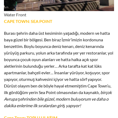
Water Front
CAPE TOWN: SEA POINT
Burası şehrin daha üst kesiminin yaşadığı, modern ve hatta
baya güzel bir bölgesi. Ben biraz İzmir’imizin kordonuna
benzettim. Boylu boyunca deniz kenarı, deniz kenarında
yürüyüş parkuru, yolun arka tarafında yer yer restoranlar, yol
boyunca çocuk oyun alanları ve hatta halka açık spor
aletlerinin bulunduğu yerler… Arka tarafta kat kat lüks
apartmanlar, bahçeli evler… İnsanlar yürüyor, koşuyor, spor
yapıyor, oturmuş kahvesini içiyor ve hatta sörf yapıyor.
Dürüst olayım ben de böyle hayal etmemiştim Cape Town’u,
ilk gördüğüm yerin Sea Point olmasından da kaynaklı,
birçok
Avrupa şehrinden bile güzel, modern buluyorum ve daha o
dakika enlerime ilk sıralardan giriş yapıyor!
Cape Town: TOPLU ULAŞIM