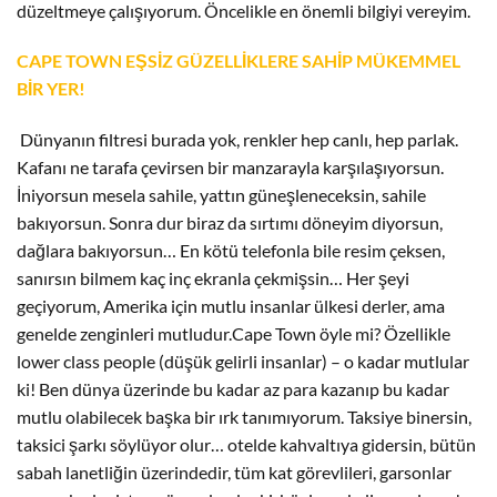
düzeltmeye çalışıyorum. Öncelikle en önemli bilgiyi vereyim.
CAPE TOWN EŞSİZ GÜZELLİKLERE SAHİP MÜKEMMEL
BİR YER!
Dünyanın filtresi burada yok, renkler hep canlı, hep parlak.
Kafanı ne tarafa çevirsen bir manzarayla karşılaşıyorsun.
İniyorsun mesela sahile, yattın güneşleneceksin, sahile
bakıyorsun. Sonra dur biraz da sırtımı döneyim diyorsun,
dağlara bakıyorsun… En kötü telefonla bile resim çeksen,
sanırsın bilmem kaç inç ekranla çekmişsin… Her şeyi
geçiyorum, Amerika için mutlu insanlar ülkesi derler, ama
genelde zenginleri mutludur.Cape Town öyle mi? Özellikle
lower class people (düşük gelirli insanlar) – o kadar mutlular
ki! Ben dünya üzerinde bu kadar az para kazanıp bu kadar
mutlu olabilecek başka bir ırk tanımıyorum. Taksiye binersin,
taksici şarkı söylüyor olur… otelde kahvaltıya gidersin, bütün
sabah lanetliğin üzerindedir, tüm kat görevlileri, garsonlar