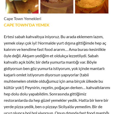
Cape Town Yemekleri
CAPE TOWN’DA YEMEK
Ertesi sabah kahvaltıya iniyoruz. Bu arada eklemem lazım,
yemek olayı çok iyi! Normalde yurt dışına gittiğimde hep aç
kalırım ve kendime fast food ararım… Ama burası kesinlikle
öyle değil. Akşam yediğim et oldukça lezzetliydi. Sabah
kahvaltı açık büfe; bir defa yumurta mantığı var. Böyle
gidiyorsun ben göz yumurta istiyorum, yok içinde mantarlı
kaşarlı omlet istiyorum diyorsun yapıyorlar (tabii
muhtemelen otelde olduğumuz için ama birçok ülkede bu
kültür yok!) Peynirin, reçelin, poğaçan derken… kahvaltılarımı
hep dolu dolu yapabildim. Sonrasında gittiğimiz
restoranlarda da hep güzel yemekler yedik. Hatta bir kere bir
yerde pizza yedik, ben o pizzayı Sicilya’da yemedim. Bir de
ucuz olunca bol bol yiyorsun. Onun dışında fast food mantığı