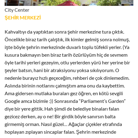
City Center
ŞEHİR MERKEZİ
Kahvaltıyı da yaptıktan sonra şehir merkezine tura çıktık.
Öncelikle biraz tarih çalıştık, ilk kimler gelmiş sonra nolmuş,
işte böyle şehrin merkezinde duvarlı toplu tüfekli yerler. (Ya
kusura bakmayın ben biraz tarih özürlüyüm hiç de sevmem
öyle tarihi yerleri gezeyim, otlu yerlerden yürü her yerine bir
şeyler batsın, hani bir atraksiyonu yoksa sıkılıyorum. O
nedenle burayız hızlı geçeceğim, rehberi de çok dinlemedim.
Aslında birinin notlarını çalmıştım ama onu da kaybettim.
Ama gidersen mutlaka buraları gez öğren, en kötü sevgili
Google amca bizimle :)) Sonrasında “Parliament’s Garden”
diye bir yere gittik. Hah şimdi de belediye binaları falan
gezicez derken, ay o ne! Bir girdik böyle sanırsın balta
girmemiş orman. Nasıl güzel… Ağaçlar çiçekler etrafında
hoplayan zıplayan sincaplar falan. Şehrin merkezinde