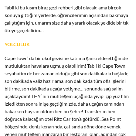
Tabii ki bu kısım biraz gezi rehberi gibi olacak; ama birçok
konuya gittiğim yerlerde, öğrencilerimin açısından bakmaya
çalıştığım için, umarım size daha yararlı olacak şekilde bir tık
öteye geçebilirim…
YOLCULUK
Cape Town’ da bir okul gezisine katılma şansı elde ettiğimde
mutluluktan havalara uçmuş olabilirim! Tabii ki Cape Town
seyahatim de her zaman olduğu gibi son dakikalarla başladı;
son dakikada valiz hazırlama, son dakikada tüm ofis işlerini
bitirme, son dakikada uçağa yetişme… sonunda sağ salim
uçaktaydım! THY’ nin muhteşem uçağında yiyip içip yüz film
izledikten sonra inişe geçtiğimizde, daha uçağın camından
bakarken hayran oldum ben bu şehre! Transferim beni
doğruca kalacağım otel Ritz Carlton’a götürdü. Sea Point
bölgesinde, deniz kenarında, çatısında döne döne yemek
yenen muhteşem manzaralı bir restoranı olan, adından çok