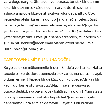
valla doğu nargile! Sisha deniyor burada, turistik bir olay mı
lokal bir olay mı çok çözemedim nargile de hiç sevmem
aslında ama öyle bize de atraksiyon olur deyip gittik. Çok
geçmeden otelin kafesine dönüp şarkılar eğlenceler… Saat
ilerledikçe bizim eğlencenin bitmeye niyeti olmadığı için bir
yerden sonra yeter deyip odalara dağıldık. Keşke daha erken
yeter deseymişim! Ertesi gün sabah erkenden, muhteşem bir
günün bizi beklediğinden emin olarak, otobüslerle Ümit
Burnuna doğru yola çıktık!
CAPE TOWN: ÜMİT BURNUNA DOĞRU
Bu yolculuk en mükemmellerinden! Bir defa yol harika! Hatta
tepede bir yerde durduğumuzda o okyanus manzarasına aşık
oldum resmen! Tepede bir de küçük bir kulübede Afrikalı bir
kadın dürbünle oturuyordu. Ablacım sen ne yapıyorsun
burada dedik, baya baya köpek balığı avına çıkmış. Yani siz siz
olun öyle amaaaan nasıl olsa köpek balığı gelse siren çalar
haberimiz olur falan filan demeyin. Hayatınız bu kadının