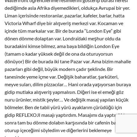
Waterfront öğrencilerime resimlerini gösterip burası neresi
dediğimde asla Afrika diyemedikleri, oldukça Avrupai bir yer.
Liman içerisinde restoranlar, pazarlar, kafeler, barlar, hatta
Victoria Wharf diye bir alışveriş merkezi var. Kocaman ve
içinde tüm markalar var. Bir de burada “London Eye” gibi
dönen dönme dolaptan var. Londra’daki meşhur oldu da
buradakini kimse bilmez, ama baya bildiğin London Eye
(tamam o kadar yüksek değil de ona da oturuyorsun
dönüyor) Bir de burada iki tane Pazar var. Ama bizim mahalle
pazarları gibi değil, büyük modern çadır şeklinde. Bir
tanesinde yeme içme var. Değişik baharatlar, şarküteri,
meyve suları, dilim pizzacılar… Hani orada yaşıyorsan buraya
gidip mutlaka alışveriş yapmalısın. Diğeri ise el emeği göz
nuru ürünler, mistik şeyler… Ve değişik masaj yapılan küçük
bölmeler. Ben de tabii yürü yürü ayaklarım çürüdüğü için
gidip REFLEXOJI masajı yaptırdım. Masajımı da yaptırdıktan
sonra tam bu dönme dolabın karşısında bir cafenin bahçesine
oturup içeceğimi söyledim ve diğerlerini beklemeye