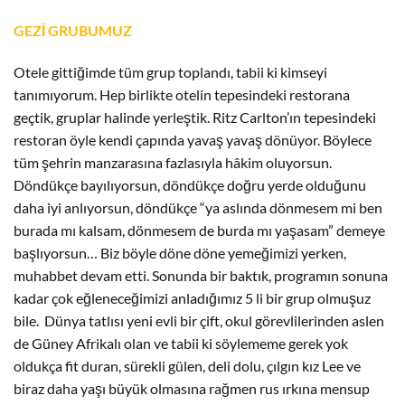
GEZİ GRUBUMUZ
Otele gittiğimde tüm grup toplandı, tabii ki kimseyi
tanımıyorum. Hep birlikte otelin tepesindeki restorana
geçtik, gruplar halinde yerleştik. Ritz Carlton’ın tepesindeki
restoran öyle kendi çapında yavaş yavaş dönüyor. Böylece
tüm şehrin manzarasına fazlasıyla hâkim oluyorsun.
Döndükçe bayılıyorsun, döndükçe doğru yerde olduğunu
daha iyi anlıyorsun, döndükçe “ya aslında dönmesem mi ben
burada mı kalsam, dönmesem de burda mı yaşasam” demeye
başlıyorsun… Biz böyle döne döne yemeğimizi yerken,
muhabbet devam etti. Sonunda bir baktık, programın sonuna
kadar çok eğleneceğimizi anladığımız 5 li bir grup olmuşuz
bile. Dünya tatlısı yeni evli bir çift, okul görevlilerinden aslen
de Güney Afrikalı olan ve tabii ki söylememe gerek yok
oldukça fit duran, sürekli gülen, deli dolu, çılgın kız Lee ve
biraz daha yaşı büyük olmasına rağmen rus ırkına mensup