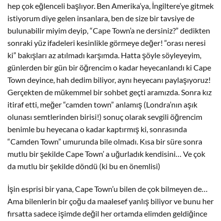
hep çok eğlenceli başlıyor. Ben Amerika’ya, İngiltere’ye gitmek
istiyorum diye gelen insanlara, ben de size bir tavsiye de
bulunabilir miyim deyip, “Cape Town’a ne dersiniz?” dedikten
sonraki yüz ifadeleri kesinlikle görmeye değer! “orası neresi
ki” bakışları az atılmadı karşımda. Hatta şöyle söyleyeyim,
günlerden bir gün bir öğrencim o kadar heyecanlandı ki Cape
Town deyince, hah dedim biliyor, aynı heyecanı paylaşıyoruz!
Gerçekten de mükemmel bir sohbet geçti aramızda. Sonra kız
itiraf etti, meğer “camden town” anlamış (Londra’nın aşık
olunası semtlerinden birisi!) sonuç olarak sevgili öğrencim
benimle bu heyecana o kadar kaptırmış ki, sonrasında
“Camden Town” umurunda bile olmadı. Kısa bir süre sonra
mutlu bir şekilde Cape Town’ a uğurladık kendisini… Ve çok
da mutlu bir şekilde döndü (ki bu en önemlisi)
İşin esprisi bir yana, Cape Town’u bilen de çok bilmeyen de…
Ama bilenlerin bir çoğu da maalesef yanlış biliyor ve bunu her
fırsatta sadece işimde değil her ortamda elimden geldiğince