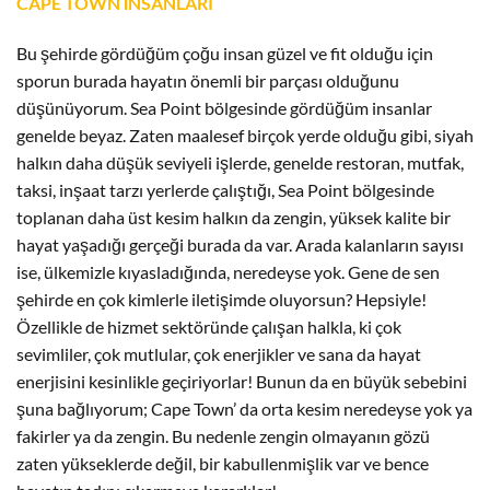
CAPE TOWN İNSANLARI
Bu şehirde gördüğüm çoğu insan güzel ve fit olduğu için
sporun burada hayatın önemli bir parçası olduğunu
düşünüyorum. Sea Point bölgesinde gördüğüm insanlar
genelde beyaz. Zaten maalesef birçok yerde olduğu gibi, siyah
halkın daha düşük seviyeli işlerde, genelde restoran, mutfak,
taksi, inşaat tarzı yerlerde çalıştığı, Sea Point bölgesinde
toplanan daha üst kesim halkın da zengin, yüksek kalite bir
hayat yaşadığı gerçeği burada da var. Arada kalanların sayısı
ise, ülkemizle kıyasladığında, neredeyse yok. Gene de sen
şehirde en çok kimlerle iletişimde oluyorsun? Hepsiyle!
Özellikle de hizmet sektöründe çalışan halkla, ki çok
sevimliler, çok mutlular, çok enerjikler ve sana da hayat
enerjisini kesinlikle geçiriyorlar! Bunun da en büyük sebebini
şuna bağlıyorum; Cape Town’ da orta kesim neredeyse yok ya
fakirler ya da zengin. Bu nedenle zengin olmayanın gözü
zaten yükseklerde değil, bir kabullenmişlik var ve bence