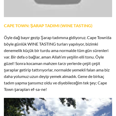
CAPE TOWN: ŞARAP TADIMI (WINE TASTING)
Öyle dağ bayır gezip Şarap tadımına gidiyoruz. Cape Town’da
böyle günlük WINE TASTING turları yapılıyor, bizimki
denemelik küçük bir turdu ama normalde tüm gün sürenleri
var. Bir defa o bağlar, aman Allah’ım yeşilin elli tonu. Öyle
güzel! Sonra kocaman mahzen tarzı yerlerde çeşit çeşit
şaraplar getirip tattırıyorlar, normalde yemekli falan ama biz
daha yolumuz uzun deyip yemek almadık. Gene de birkaç
tadım yapma şansımız oldu ve diyebileceğim tek şey; Cape
Town şarapları ef-sa-ne!