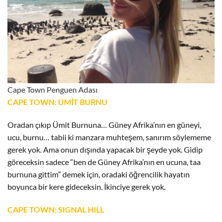
Cape Town Penguen Adası
CAPE TOWN: ÜMİT BURNU
Oradan çıkıp Ümit Burnuna… Güney Afrika’nın en güneyi,
ucu, burnu… tabii ki manzara muhteşem, sanırım söylememe
gerek yok. Ama onun dışında yapacak bir şeyde yok. Gidip
göreceksin sadece “ben de Güney Afrika’nın en ucuna, taa
burnuna gittim” demek için, oradaki öğrencilik hayatın
boyunca bir kere gideceksin. İkinciye gerek yok.
CAPE TOWN: SIGNAL HILL