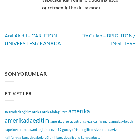
öğretmenliği hakkı kazandı.
Anıl Akıdıl – CARLETON
Efe Gulap – BRIGHTON /
ÜNİVERSİTESİ / KANADA
INGILTERE
SON YORUMLAR
ETIKETLER
amerika
#kanadadaeğitim
afrika
afrikadaingilizce
amerikadaegitim
amerikavize
avustralyavize
california
campsbaybeach
capetown
capetowndaegitim
covid19
guneyafrika
ingilterevize
irlandavize
kaliforniya
kanadadakolejeğitimi
kanadadalisans
kanadadastaj