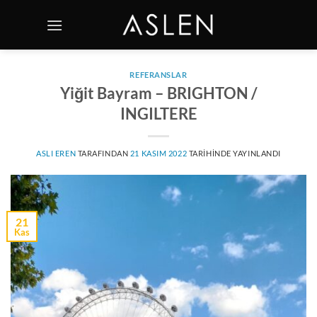
İçeriğe
atla
REFERANSLAR
Yiğit Bayram – BRIGHTON /
INGILTERE
ASLI EREN
TARAFINDAN
21 KASIM 2022
TARIHINDE YAYINLANDI
21
Kas