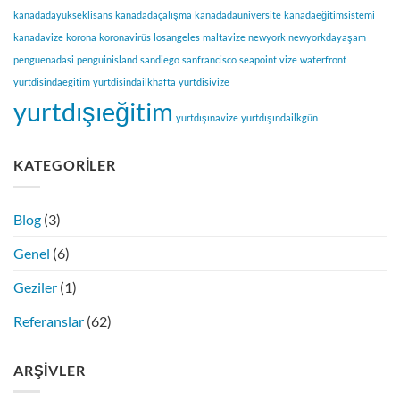
kanadadayükseklisans
kanadadaçalışma
kanadadaüniversite
kanadaeğitimsistemi
kanadavize
korona
koronavirüs
losangeles
maltavize
newyork
newyorkdayaşam
penguenadasi
penguinisland
sandiego
sanfrancisco
seapoint
vize
waterfront
yurtdisindaegitim
yurtdisindailkhafta
yurtdisivize
yurtdışıeğitim
yurtdışınavize
yurtdışındailkgün
KATEGORILER
Blog
(3)
Genel
(6)
Geziler
(1)
Referanslar
(62)
ARŞIVLER